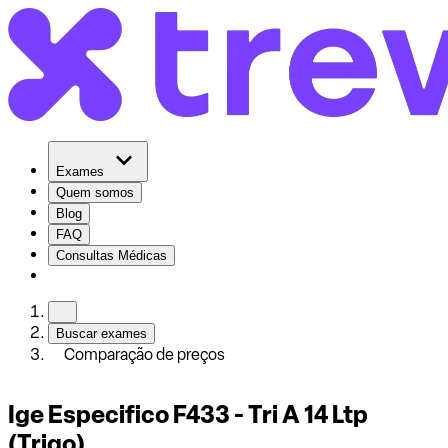
Exames
Quem somos
Blog
FAQ
Consultas Médicas
Buscar exames
Comparação de preços
Ige Especifico F433 - Tri A 14 Ltp
(Trigo)