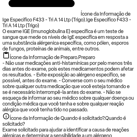
Ícone da Informação de
Ige Especifico F433 - Tri A 14 Ltp (Trigo).
Ige Especifico F433 -
Tri A 14 Ltp (Trigo)
O exame IGE (Imunoglobulina E) específica é um teste de
sangue que mede os níveis de IgE específica em resposta a
uma substância alérgenica específica, como pólen, esporos
de fungos, proteínas de animais, entre outros.
Ícone da Informação de Preparo.
Preparo
- Não usar medicações anti-histamínicas por pelo menos três
dias antes do exame, pois estes medicamentos podem afetar
os resultados. - Evite exposição ao alérgeno específico, se
possível, antes do exame. - Converse com o seu médico
sobre qualquer outra medicação que você esteja tomando e
se é necessário interrompê-la antes do exame. - Não se
esqueça de informar ao seu médico sobre qualquer doença ou
condição médica que você tenha e sobre qualquer reação
alérgica que você tenha tido no passado.
Ícone da Informação de Quando é solicitado?.
Quando é
solicitado?
Exame solicitado para ajudar a identificar a causa de reações
alérgicas e determinar a sensibilidade a um alérgeno