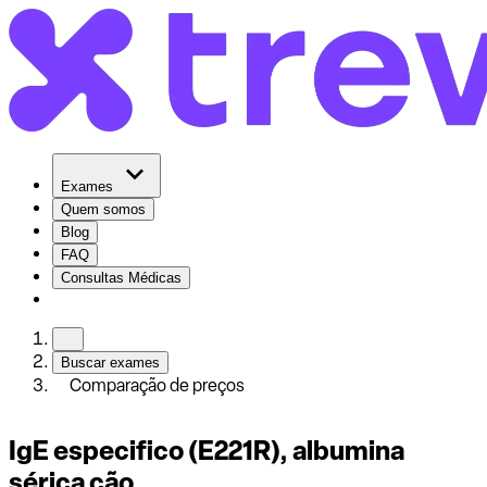
Exames
Quem somos
Blog
FAQ
Consultas Médicas
Buscar exames
Comparação de preços
IgE especifico (E221R), albumina
sérica cão