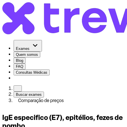
Exames
Quem somos
Blog
FAQ
Consultas Médicas
Buscar exames
Comparação de preços
IgE especifico (E7), epitélios, fezes de
pombo