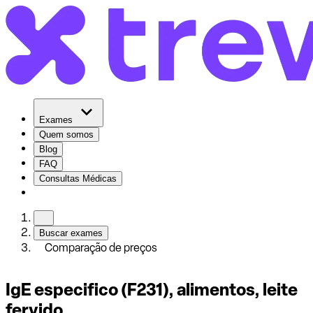
Exames
Quem somos
Blog
FAQ
Consultas Médicas
Buscar exames
Comparação de preços
IgE especifico (F231), alimentos, leite
fervido