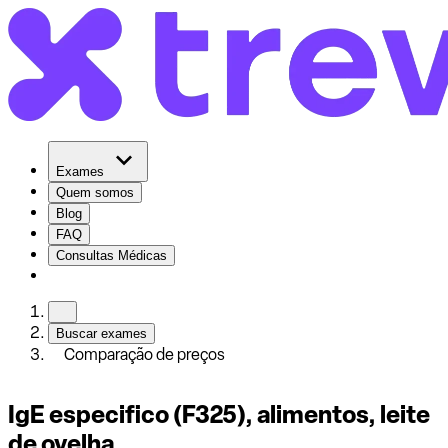
Exames
Quem somos
Blog
FAQ
Consultas Médicas
Buscar exames
Comparação de preços
IgE especifico (F325), alimentos, leite
de ovelha