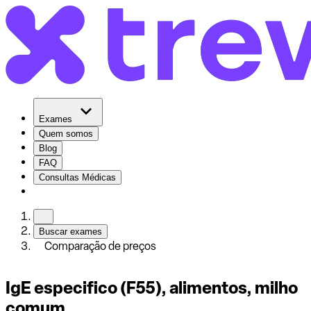
Exames
Quem somos
Blog
FAQ
Consultas Médicas
Buscar exames
Comparação de preços
IgE especifico (F55), alimentos, milho
comum