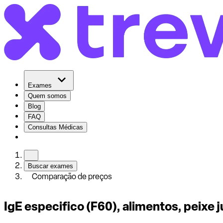
Exames
Quem somos
Blog
FAQ
Consultas Médicas
Buscar exames
Comparação de preços
IgE especifico (F60), alimentos, peixe j