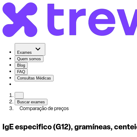
Exames
Quem somos
Blog
FAQ
Consultas Médicas
Buscar exames
Comparação de preços
IgE especifico (G12), gramíneas, centei