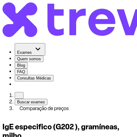
Exames
Quem somos
Blog
FAQ
Consultas Médicas
Buscar exames
Comparação de preços
IgE especifico (G202 ), gramíneas,
milho