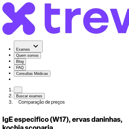
Exames
Quem somos
Blog
FAQ
Consultas Médicas
Buscar exames
Comparação de preços
IgE especifico (W17), ervas daninhas,
kochia scoparia