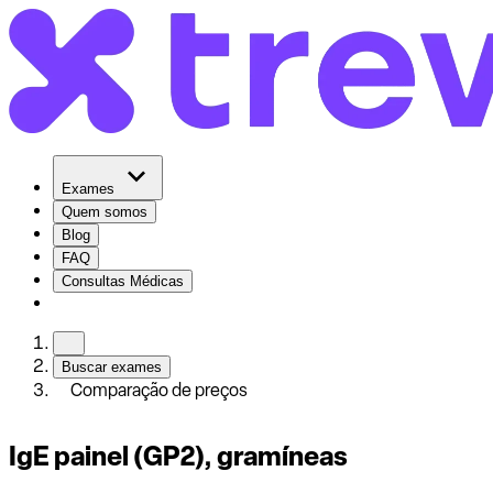
Exames
Quem somos
Blog
FAQ
Consultas Médicas
Buscar exames
Comparação de preços
IgE painel (GP2), gramíneas