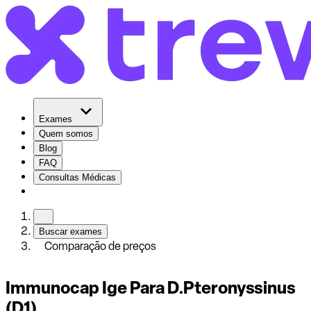
Exames
Quem somos
Blog
FAQ
Consultas Médicas
Buscar exames
Comparação de preços
Immunocap Ige Para D.Pteronyssinus
(D1)