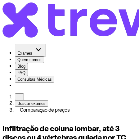
Exames
Quem somos
Blog
FAQ
Consultas Médicas
Buscar exames
Comparação de preços
Infiltração de coluna lombar, até 3
discos ou 4 vértebras guiada por TC