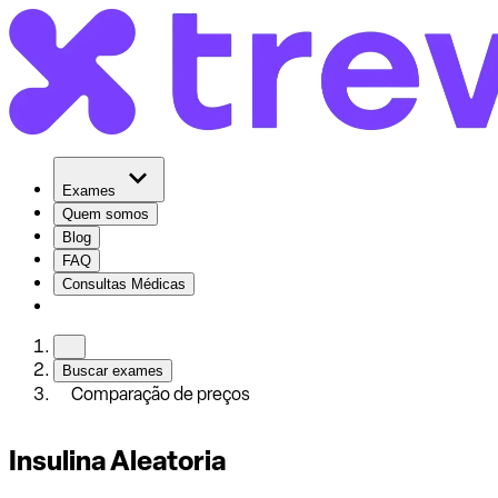
Exames
Quem somos
Blog
FAQ
Consultas Médicas
Buscar exames
Comparação de preços
Insulina Aleatoria