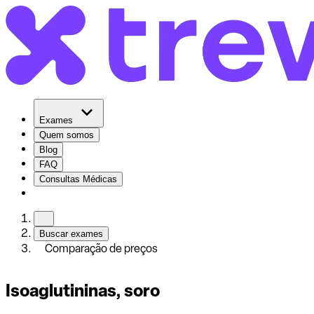
Exames
Quem somos
Blog
FAQ
Consultas Médicas
Buscar exames
Comparação de preços
Isoaglutininas, soro