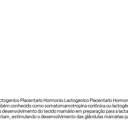
ctogenico Placentario Hormonio.
Lactogenico Placentario Hormo
bém conhecido como somatomamotropina coriônica ou lactogênio
 desenvolvimento do tecido mamário em preparação para a lact
mentam, estimulando o desenvolvimento das glândulas mamárias par