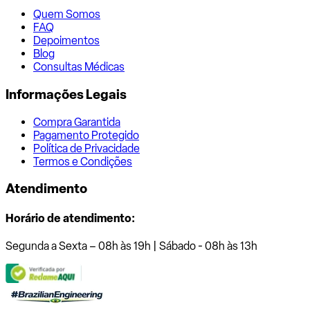
Quem Somos
FAQ
Depoimentos
Blog
Consultas Médicas
Informações Legais
Compra Garantida
Pagamento Protegido
Política de Privacidade
Termos e Condições
Atendimento
Horário de atendimento:
Segunda a Sexta – 08h às 19h | Sábado - 08h às 13h