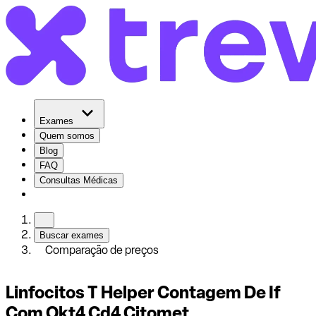
Exames
Quem somos
Blog
FAQ
Consultas Médicas
Buscar exames
Comparação de preços
Linfocitos T Helper Contagem De If
Com Okt4 Cd4 Citomet