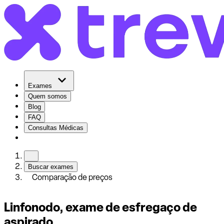
Exames
Quem somos
Blog
FAQ
Consultas Médicas
Buscar exames
Comparação de preços
Linfonodo, exame de esfregaço de
aspirado