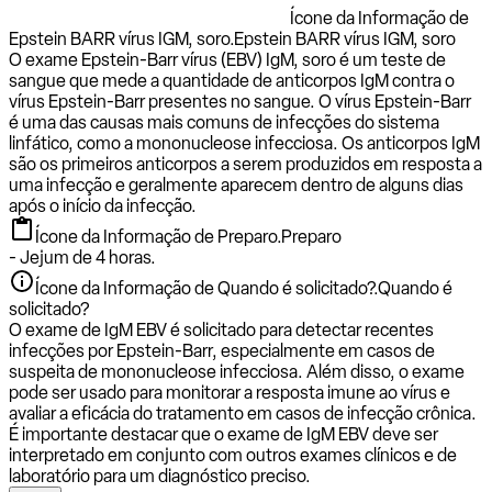
Ícone da Informação de
Epstein BARR vírus IGM, soro.
Epstein BARR vírus IGM, soro
O exame Epstein-Barr vírus (EBV) IgM, soro é um teste de
sangue que mede a quantidade de anticorpos IgM contra o
vírus Epstein-Barr presentes no sangue. O vírus Epstein-Barr
é uma das causas mais comuns de infecções do sistema
linfático, como a mononucleose infecciosa. Os anticorpos IgM
são os primeiros anticorpos a serem produzidos em resposta a
uma infecção e geralmente aparecem dentro de alguns dias
após o início da infecção.
Ícone da Informação de Preparo.
Preparo
- Jejum de 4 horas.
Ícone da Informação de Quando é solicitado?.
Quando é
solicitado?
O exame de IgM EBV é solicitado para detectar recentes
infecções por Epstein-Barr, especialmente em casos de
suspeita de mononucleose infecciosa. Além disso, o exame
pode ser usado para monitorar a resposta imune ao vírus e
avaliar a eficácia do tratamento em casos de infecção crônica.
É importante destacar que o exame de IgM EBV deve ser
interpretado em conjunto com outros exames clínicos e de
laboratório para um diagnóstico preciso.