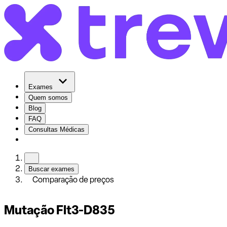
Exames
Quem somos
Blog
FAQ
Consultas Médicas
Buscar exames
Comparação de preços
Mutação Flt3-D835