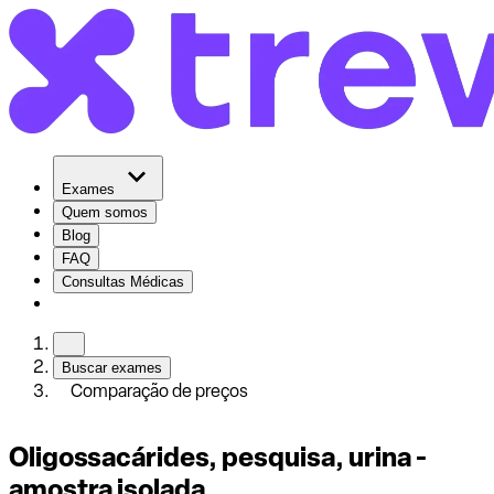
Exames
Quem somos
Blog
FAQ
Consultas Médicas
Buscar exames
Comparação de preços
Oligossacárides, pesquisa, urina -
amostra isolada