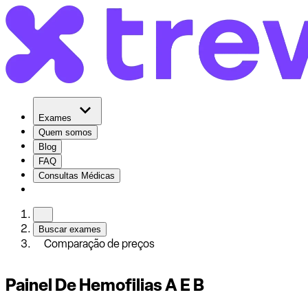
Exames
Quem somos
Blog
FAQ
Consultas Médicas
Buscar exames
Comparação de preços
Painel De Hemofilias A E B