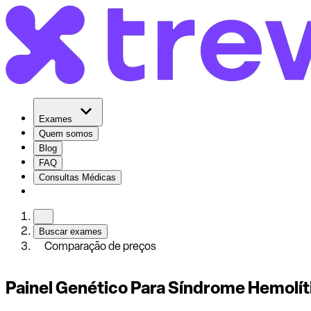
Exames
Quem somos
Blog
FAQ
Consultas Médicas
Buscar exames
Comparação de preços
Painel Genético Para Síndrome Hemolít