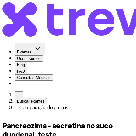
Exames
Quem somos
Blog
FAQ
Consultas Médicas
Buscar exames
Comparação de preços
Pancreozima - secretina no suco
duodenal, teste