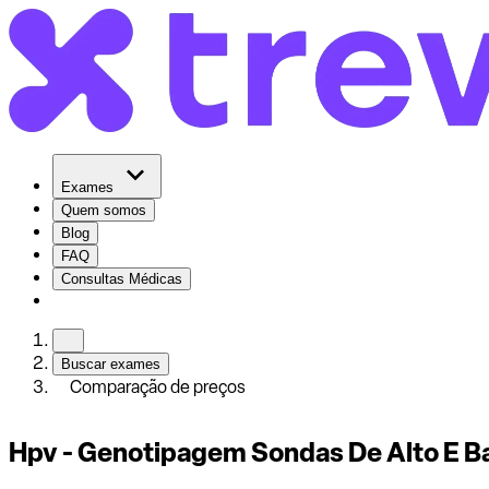
Exames
Quem somos
Blog
FAQ
Consultas Médicas
Buscar exames
Comparação de preços
Hpv - Genotipagem Sondas De Alto E Ba