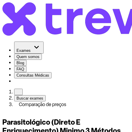
Exames
Quem somos
Blog
FAQ
Consultas Médicas
Buscar exames
Comparação de preços
Parasitológico (Direto E
Enriquecimento) Minimo 3 Métodos