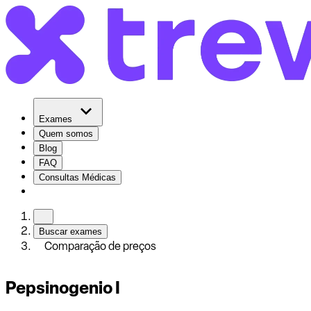
Exames
Quem somos
Blog
FAQ
Consultas Médicas
Buscar exames
Comparação de preços
Pepsinogenio I