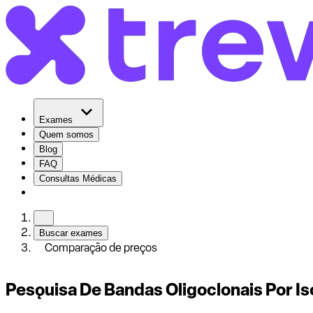
Exames
Quem somos
Blog
FAQ
Consultas Médicas
Buscar exames
Comparação de preços
Pesǫuisa De Bandas Oligoclonais Por Is