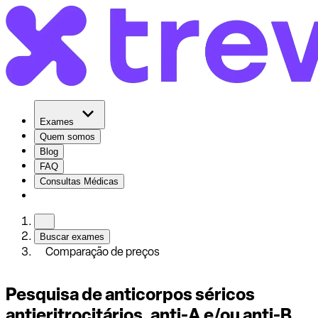
Exames
Quem somos
Blog
FAQ
Consultas Médicas
Buscar exames
Comparação de preços
Pesquisa de anticorpos séricos
antieritrocitários, anti-A e/ou anti-B