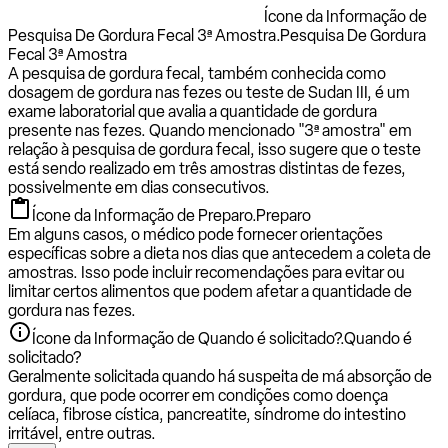
Ícone da Informação de
Pesquisa De Gordura Fecal 3ª Amostra.
Pesquisa De Gordura
Fecal 3ª Amostra
A pesquisa de gordura fecal, também conhecida como
dosagem de gordura nas fezes ou teste de Sudan III, é um
exame laboratorial que avalia a quantidade de gordura
presente nas fezes. Quando mencionado "3ª amostra" em
relação à pesquisa de gordura fecal, isso sugere que o teste
está sendo realizado em três amostras distintas de fezes,
possivelmente em dias consecutivos.
Ícone da Informação de Preparo.
Preparo
Em alguns casos, o médico pode fornecer orientações
específicas sobre a dieta nos dias que antecedem a coleta de
amostras. Isso pode incluir recomendações para evitar ou
limitar certos alimentos que podem afetar a quantidade de
gordura nas fezes.
Ícone da Informação de Quando é solicitado?.
Quando é
solicitado?
Geralmente solicitada quando há suspeita de má absorção de
gordura, que pode ocorrer em condições como doença
celíaca, fibrose cística, pancreatite, síndrome do intestino
irritável, entre outras.