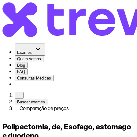
Exames
Quem somos
Blog
FAQ
Consultas Médicas
Buscar exames
Comparação de preços
Polipectomia, de, Esofago, estomago
e duodeno