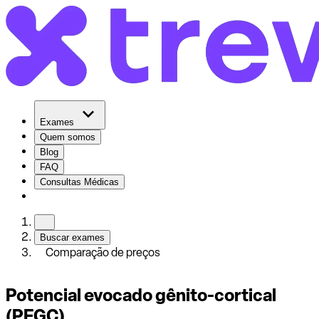
Exames
Quem somos
Blog
FAQ
Consultas Médicas
Buscar exames
Comparação de preços
Potencial evocado gênito-cortical
(PEGC)