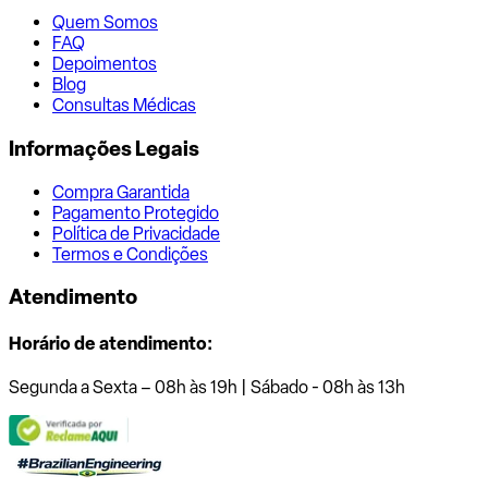
Quem Somos
FAQ
Depoimentos
Blog
Consultas Médicas
Informações Legais
Compra Garantida
Pagamento Protegido
Política de Privacidade
Termos e Condições
Atendimento
Horário de atendimento:
Segunda a Sexta – 08h às 19h | Sábado - 08h às 13h