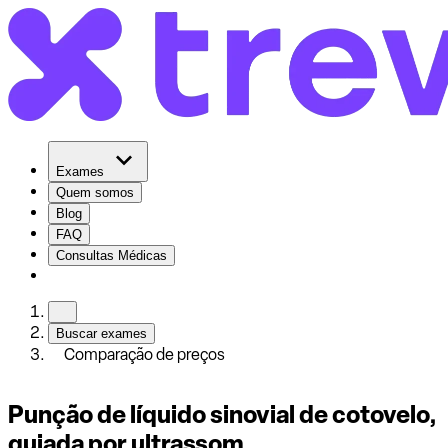
Exames
Quem somos
Blog
FAQ
Consultas Médicas
Buscar exames
Comparação de preços
Punção de líquido sinovial de cotovelo,
guiada por ultrassom