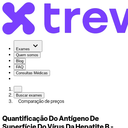
Exames
Quem somos
Blog
FAQ
Consultas Médicas
Buscar exames
Comparação de preços
Quantificação Do Antígeno De
Superfície Do Vírus Da Hepatite B -