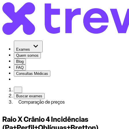
Exames
Quem somos
Blog
FAQ
Consultas Médicas
Buscar exames
Comparação de preços
Raio X Crânio 4 Incidências
(Pa+Perfil+Oblíquas+Bretton)