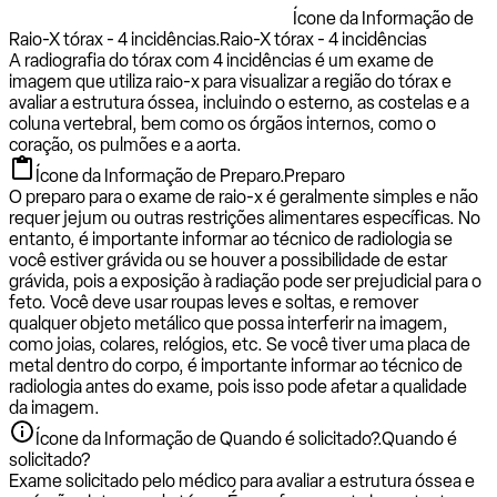
Ícone da Informação de
Raio-X tórax - 4 incidências.
Raio-X tórax - 4 incidências
A radiografia do tórax com 4 incidências é um exame de
imagem que utiliza raio-x para visualizar a região do tórax e
avaliar a estrutura óssea, incluindo o esterno, as costelas e a
coluna vertebral, bem como os órgãos internos, como o
coração, os pulmões e a aorta.
Ícone da Informação de Preparo.
Preparo
O preparo para o exame de raio-x é geralmente simples e não
requer jejum ou outras restrições alimentares específicas. No
entanto, é importante informar ao técnico de radiologia se
você estiver grávida ou se houver a possibilidade de estar
grávida, pois a exposição à radiação pode ser prejudicial para o
feto. Você deve usar roupas leves e soltas, e remover
qualquer objeto metálico que possa interferir na imagem,
como joias, colares, relógios, etc. Se você tiver uma placa de
metal dentro do corpo, é importante informar ao técnico de
radiologia antes do exame, pois isso pode afetar a qualidade
da imagem.
Ícone da Informação de Quando é solicitado?.
Quando é
solicitado?
Exame solicitado pelo médico para avaliar a estrutura óssea e