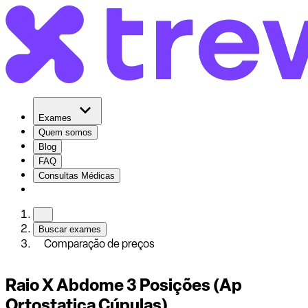
Exames
Quem somos
Blog
FAQ
Consultas Médicas
Buscar exames
Comparação de preços
Raio X Abdome 3 Posições (Ap
Ortostatica Cúpulas)