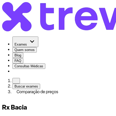
Exames
Quem somos
Blog
FAQ
Consultas Médicas
Buscar exames
Comparação de preços
Rx Bacia