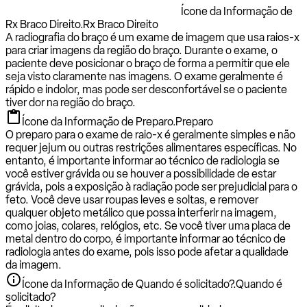
Ícone da Informação de
Rx Braco Direito.
Rx Braco Direito
A radiografia do braço é um exame de imagem que usa raios-x
para criar imagens da região do braço. Durante o exame, o
paciente deve posicionar o braço de forma a permitir que ele
seja visto claramente nas imagens. O exame geralmente é
rápido e indolor, mas pode ser desconfortável se o paciente
tiver dor na região do braço.
Ícone da Informação de Preparo.
Preparo
O preparo para o exame de raio-x é geralmente simples e não
requer jejum ou outras restrições alimentares específicas. No
entanto, é importante informar ao técnico de radiologia se
você estiver grávida ou se houver a possibilidade de estar
grávida, pois a exposição à radiação pode ser prejudicial para o
feto. Você deve usar roupas leves e soltas, e remover
qualquer objeto metálico que possa interferir na imagem,
como joias, colares, relógios, etc. Se você tiver uma placa de
metal dentro do corpo, é importante informar ao técnico de
radiologia antes do exame, pois isso pode afetar a qualidade
da imagem.
Ícone da Informação de Quando é solicitado?.
Quando é
solicitado?