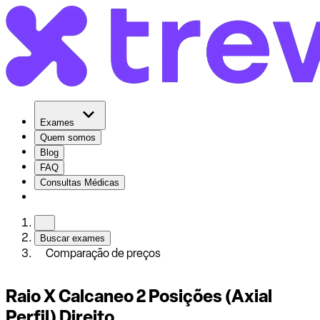
Exames
Quem somos
Blog
FAQ
Consultas Médicas
Buscar exames
Comparação de preços
Raio X Calcaneo 2 Posições (Axial
Perfil) Direito