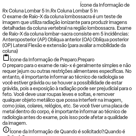
Ícone da Informação de
Rx Coluna Lombar 5 In.
Rx Coluna Lombar 5 In
O exame de Raio-X da coluna lombossacra é um teste de
imagem que utiliza radiação ionizante para produzir imagens
detalhadas da coluna vertebral na região lombossacra. Exame
de Raio-X da coluna lombar-sacra consiste em 5 incidências:
Anteroposterior (AP) Oblíqua anterior (OA) Oblíqua posterior
(OP) Lateral Flexão e extensão (para avaliar a mobilidade da
coluna)
Ícone da Informação de Preparo.
Preparo
O preparo para o exame de raio-x é geralmente simples e não
requer jejum ou outras restrições alimentares específicas. No
entanto, é importante informar ao técnico de radiologia se
você estiver grávida ou se houver a possibilidade de estar
grávida, pois a exposição à radiação pode ser prejudicial para o
feto. Você deve usar roupas leves e soltas, e remover
qualquer objeto metálico que possa interferir na imagem,
como joias, colares, relógios, etc. Se você tiver uma placa de
metal dentro do corpo, é importante informar ao técnico de
radiologia antes do exame, pois isso pode afetar a qualidade
da imagem.
Ícone da Informação de Quando é solicitado?.
Quando é