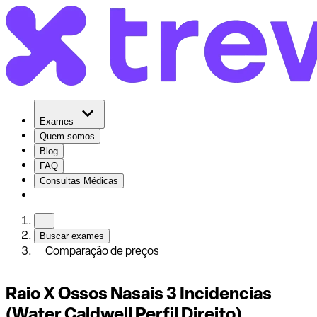
Exames
Quem somos
Blog
FAQ
Consultas Médicas
Buscar exames
Comparação de preços
Raio X Ossos Nasais 3 Incidencias
(Water Caldwell Perfil Direito)