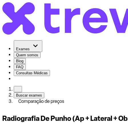
Exames
Quem somos
Blog
FAQ
Consultas Médicas
Buscar exames
Comparação de preços
Radiografia De Punho (Ap + Lateral + O