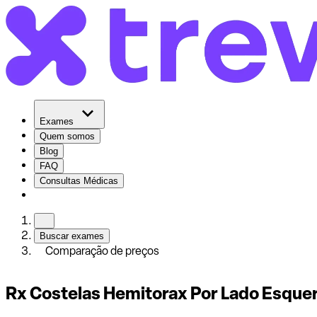
Exames
Quem somos
Blog
FAQ
Consultas Médicas
Buscar exames
Comparação de preços
Rx Costelas Hemitorax Por Lado Esque