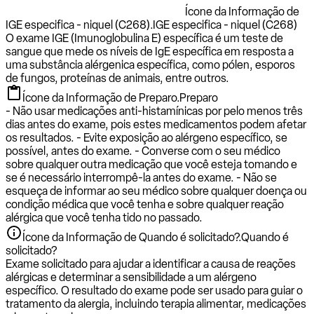
Ícone da Informação de
IGE especifica - niquel (C268).
IGE especifica - niquel (C268)
O exame IGE (Imunoglobulina E) específica é um teste de
sangue que mede os níveis de IgE específica em resposta a
uma substância alérgenica específica, como pólen, esporos
de fungos, proteínas de animais, entre outros.
Ícone da Informação de Preparo.
Preparo
- Não usar medicações anti-histamínicas por pelo menos três
dias antes do exame, pois estes medicamentos podem afetar
os resultados. - Evite exposição ao alérgeno específico, se
possível, antes do exame. - Converse com o seu médico
sobre qualquer outra medicação que você esteja tomando e
se é necessário interrompê-la antes do exame. - Não se
esqueça de informar ao seu médico sobre qualquer doença ou
condição médica que você tenha e sobre qualquer reação
alérgica que você tenha tido no passado.
Ícone da Informação de Quando é solicitado?.
Quando é
solicitado?
Exame solicitado para ajudar a identificar a causa de reações
alérgicas e determinar a sensibilidade a um alérgeno
específico. O resultado do exame pode ser usado para guiar o
tratamento da alergia, incluindo terapia alimentar, medicações