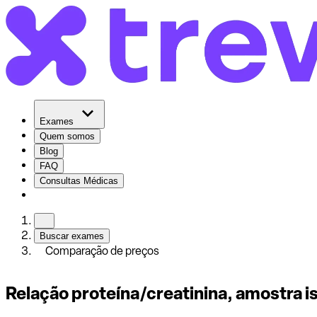
Exames
Quem somos
Blog
FAQ
Consultas Médicas
Buscar exames
Comparação de preços
Relação proteína/creatinina, amostra is