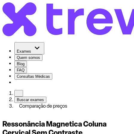
Exames
Quem somos
Blog
FAQ
Consultas Médicas
Buscar exames
Comparação de preços
Ressonância Magnetica Coluna
Cervical Sem Contraste