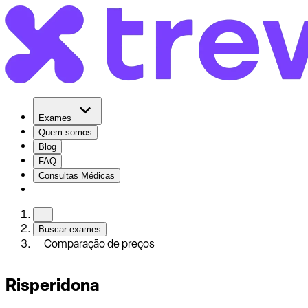
Exames
Quem somos
Blog
FAQ
Consultas Médicas
Buscar exames
Comparação de preços
Risperidona